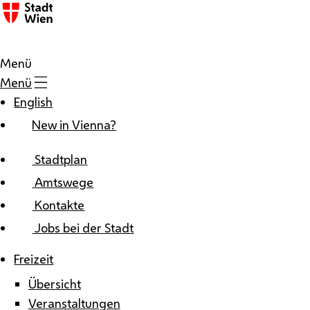
Zum Inhalt
Menü
Menü
English
New in Vienna?
Stadtplan
Amtswege
Kontakte
Jobs bei der Stadt
Freizeit
Übersicht
Veranstaltungen