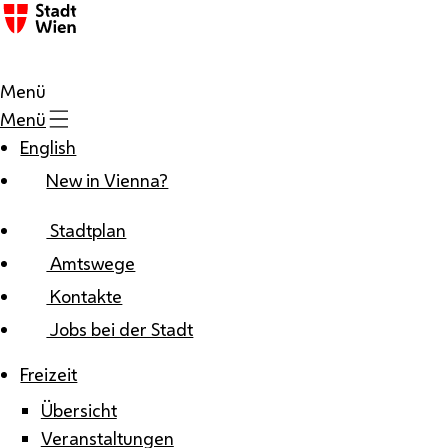
Zum Inhalt
Menü
Menü
English
New in Vienna?
Stadtplan
Amtswege
Kontakte
Jobs bei der Stadt
Freizeit
Übersicht
Veranstaltungen