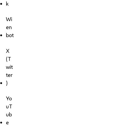
k
Wi
en
bot
X
(T
wit
ter
)
Yo
uT
ub
e