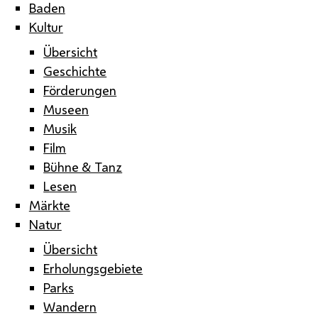
Baden
Kultur
Übersicht
Geschichte
Förderungen
Museen
Musik
Film
Bühne & Tanz
Lesen
Märkte
Natur
Übersicht
Erholungsgebiete
Parks
Wandern