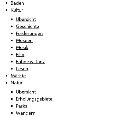
Baden
Kultur
Übersicht
Geschichte
Förderungen
Museen
Musik
Film
Bühne & Tanz
Lesen
Märkte
Natur
Übersicht
Erholungsgebiete
Parks
Wandern