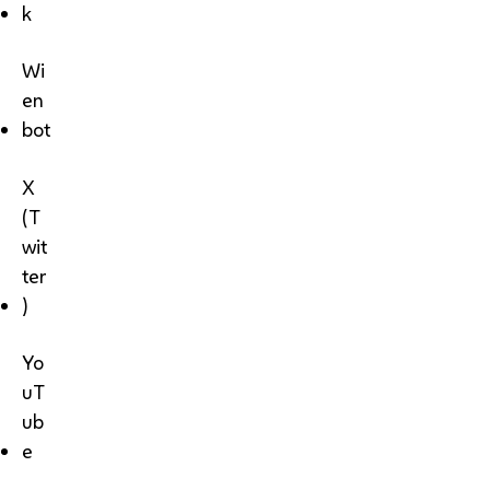
k
Wi
en
bot
X
(T
wit
ter
)
Yo
uT
ub
e