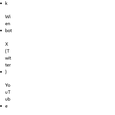
k
Wi
en
bot
X
(T
wit
ter
)
Yo
uT
ub
e