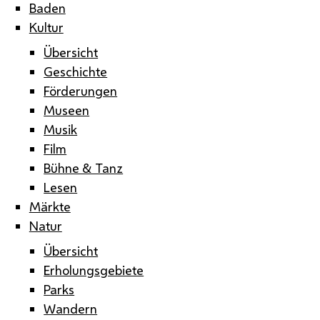
Baden
Kultur
Übersicht
Geschichte
Förderungen
Museen
Musik
Film
Bühne & Tanz
Lesen
Märkte
Natur
Übersicht
Erholungsgebiete
Parks
Wandern