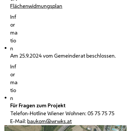
Flächenwidmungsplan
Inf
or
ma
tio
n
Am 25.9.2024 vom Gemeinderat beschlossen.
Inf
or
ma
tio
n
Für Fragen zum Projekt
Telefon-Hotline Wiener Wohnen: 05 75 75 75
E-Mail:
baukom@wrwks.at