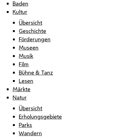
Baden
Kultur
Übersicht
Geschichte
Förderungen
Museen
Musik
Film
Bühne & Tanz
Lesen
Märkte
Natur
Übersicht
Erholungsgebiete
Parks
Wandern