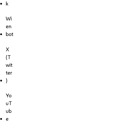
k
Wi
en
bot
X
(T
wit
ter
)
Yo
uT
ub
e