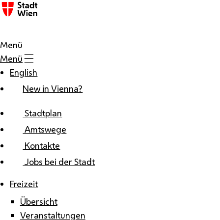
Zum Inhalt
Menü
Menü
English
New in Vienna?
Stadtplan
Amtswege
Kontakte
Jobs bei der Stadt
Freizeit
Übersicht
Veranstaltungen