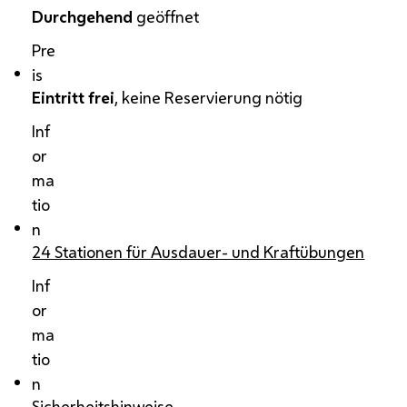
Durchgehend
geöffnet
Pre
is
E
intritt frei
, keine Reservierung nötig
Inf
or
ma
tio
n
24 Stationen für Ausdauer- und Kraftübungen
Inf
or
ma
tio
n
Sicherheitshinweise