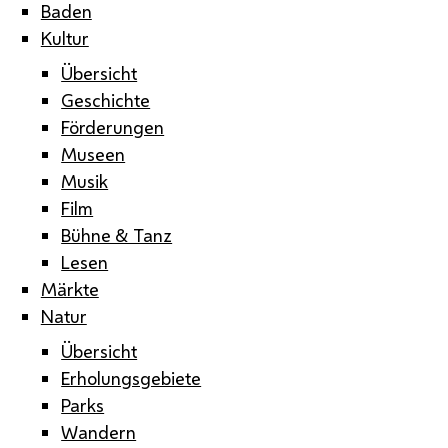
Baden
Kultur
Übersicht
Geschichte
Förderungen
Museen
Musik
Film
Bühne & Tanz
Lesen
Märkte
Natur
Übersicht
Erholungsgebiete
Parks
Wandern