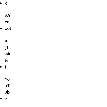
k
Wi
en
bot
X
(T
wit
ter
)
Yo
uT
ub
e