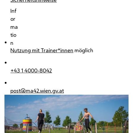
Inf
or
ma
tio
n
Nutzung mit Trainer*innen
möglich
+43 1 4000-8042
post@ma42.wien.gv.at