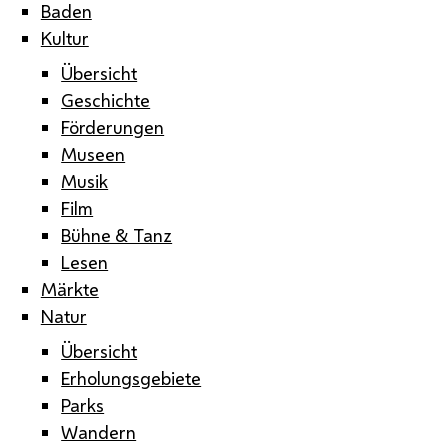
Baden
Kultur
Übersicht
Geschichte
Förderungen
Museen
Musik
Film
Bühne & Tanz
Lesen
Märkte
Natur
Übersicht
Erholungsgebiete
Parks
Wandern