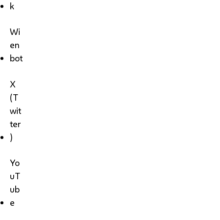
k
Wi
en
bot
X
(T
wit
ter
)
Yo
uT
ub
e