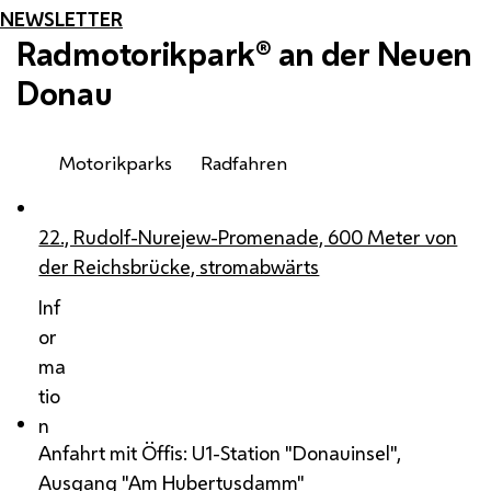
NEWSLETTER
Radmotorikpark® an der Neuen
Donau
Motorikparks
Radfahren
22., Rudolf-Nurejew-Promenade, 600 Meter von
der Reichsbrücke, stromabwärts
Inf
or
ma
tio
n
Anfahrt mit Öffis: U1-Station "Donauinsel",
Ausgang "Am Hubertusdamm"