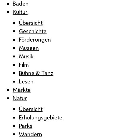
Baden
Kultur
Übersicht
Geschichte
Förderungen
Museen
Musik
Film
Bühne & Tanz
Lesen
Märkte
Natur
Übersicht
Erholungsgebiete
Parks
Wandern