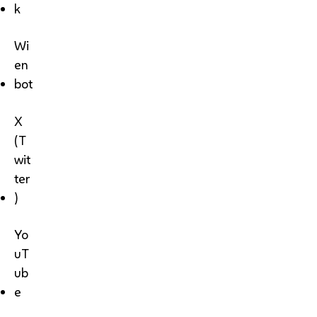
k
Wi
en
bot
X
(T
wit
ter
)
Yo
uT
ub
e