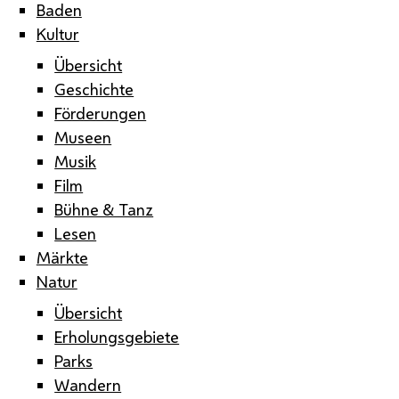
Baden
Kultur
Übersicht
Geschichte
Förderungen
Museen
Musik
Film
Bühne & Tanz
Lesen
Märkte
Natur
Übersicht
Erholungsgebiete
Parks
Wandern