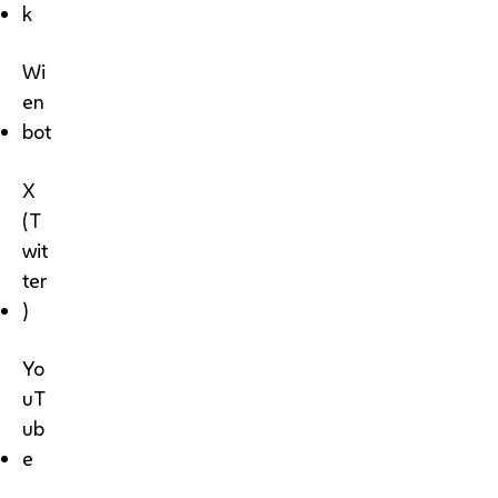
k
Wi
en
bot
X
(T
wit
ter
)
Yo
uT
ub
e