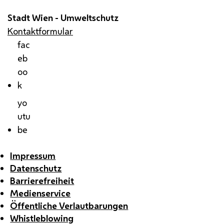
Stadt Wien - Umweltschutz
Kontaktformular
fac
eb
oo
k
yo
utu
be
Impressum
Datenschutz
Barrierefreiheit
Medienservice
Öffentliche Verlautbarungen
Whistleblowing