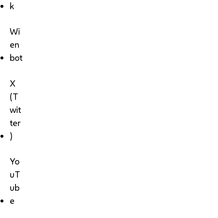
k
Wi
en
bot
X
(T
wit
ter
)
Yo
uT
ub
e