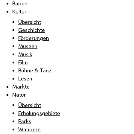
Baden
Kultur
Übersicht
Geschichte
Förderungen
Museen
Musik
Film
Bühne & Tanz
Lesen
Märkte
Natur
Übersicht
Erholungsgebiete
Parks
Wandern