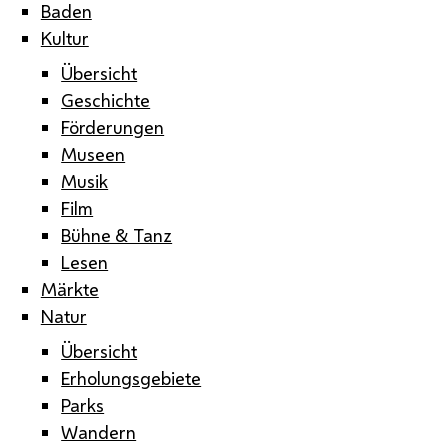
Baden
Kultur
Übersicht
Geschichte
Förderungen
Museen
Musik
Film
Bühne & Tanz
Lesen
Märkte
Natur
Übersicht
Erholungsgebiete
Parks
Wandern