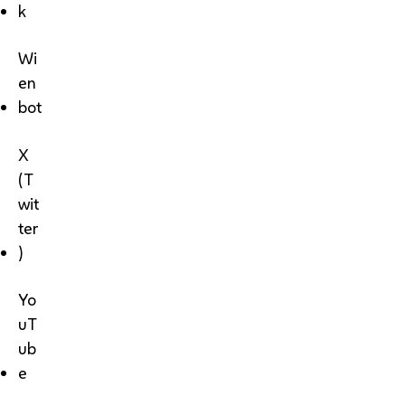
k
Wi
en
bot
X
(T
wit
ter
)
Yo
uT
ub
e