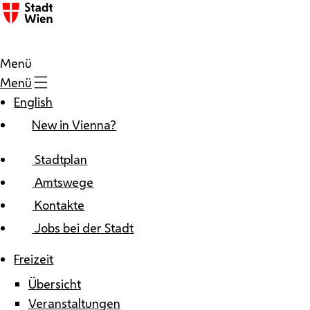
Zum Inhalt
Menü
Menü
English
New in Vienna?
Stadtplan
Amtswege
Kontakte
Jobs bei der Stadt
Freizeit
Übersicht
Veranstaltungen