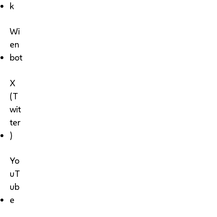
k
Wi
en
bot
X
(T
wit
ter
)
Yo
uT
ub
e