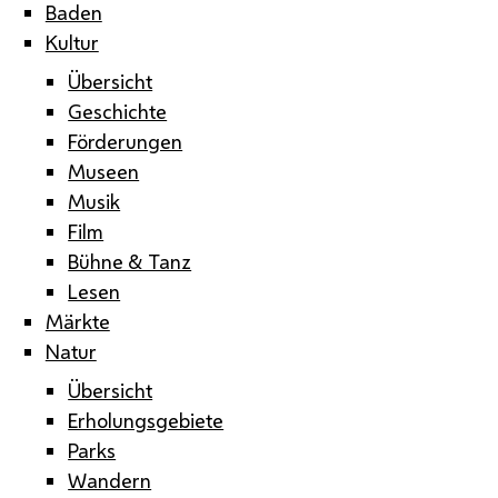
Baden
Kultur
Übersicht
Geschichte
Förderungen
Museen
Musik
Film
Bühne & Tanz
Lesen
Märkte
Natur
Übersicht
Erholungsgebiete
Parks
Wandern