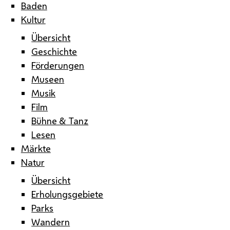
Baden
Kultur
Übersicht
Geschichte
Förderungen
Museen
Musik
Film
Bühne & Tanz
Lesen
Märkte
Natur
Übersicht
Erholungsgebiete
Parks
Wandern