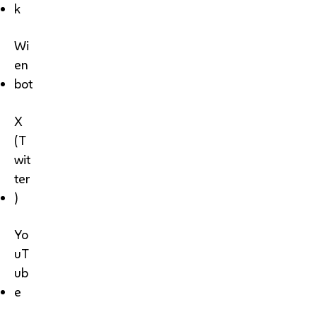
k
Wi
en
bot
X
(T
wit
ter
)
Yo
uT
ub
e