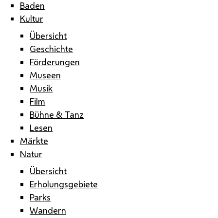
Baden
Kultur
Übersicht
Geschichte
Förderungen
Museen
Musik
Film
Bühne & Tanz
Lesen
Märkte
Natur
Übersicht
Erholungsgebiete
Parks
Wandern