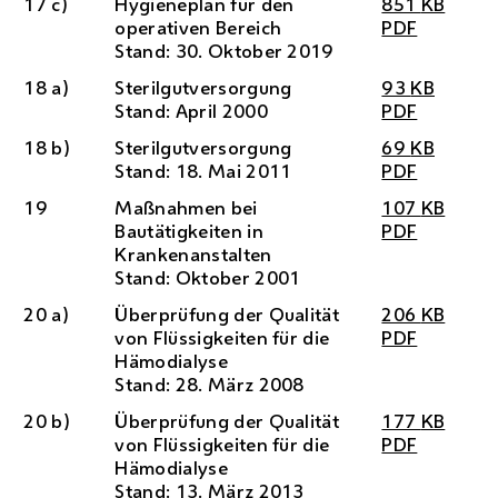
17 c)
Hygieneplan für den
851
KB
operativen Bereich
PDF
Stand: 30. Oktober 2019
18 a)
Sterilgutversorgung
93
KB
Stand: April 2000
PDF
18 b)
Sterilgutversorgung
69
KB
Stand: 18. Mai 2011
PDF
19
Maßnahmen bei
107
KB
Bautätigkeiten in
PDF
Krankenanstalten
Stand: Oktober 2001
20 a)
Überprüfung der Qualität
206
KB
von Flüssigkeiten für die
PDF
Hämodialyse
Stand: 28. März 2008
20 b)
Überprüfung der Qualität
177
KB
von Flüssigkeiten für die
PDF
Hämodialyse
Stand: 13. März 2013