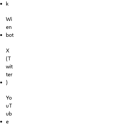
k
Wi
en
bot
X
(T
wit
ter
)
Yo
uT
ub
e