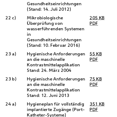
Gesundheitseinrichtungen
(Stand: 14. Juli 2012)
22 c)
Mikrobiologische
205
KB
Überprüfung von
PDF
wasserführenden Systemen
in
Gesundheitseinrichtungen
(Stand: 10. Februar 2016)
23 a)
Hygienische Anforderungen
55
KB
an die maschinelle
PDF
Kontrastmittelapplikation
Stand: 24. März 2004
23 b)
Hygienische Anforderungen
75
KB
an die maschinelle
PDF
Kontrastmittelapplikation
Stand: 12. Juni 2013
24 a)
Hygieneplan für vollständig
351
KB
implantierte Zugänge (Port-
PDF
Katheter-Systeme)