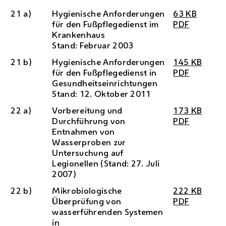
21 a)
Hygienische Anforderungen
63
KB
für den Fußpflegedienst im
PDF
Krankenhaus
Stand: Februar 2003
21 b)
Hygienische Anforderungen
145
KB
für den Fußpflegedienst in
PDF
Gesundheitseinrichtungen
Stand: 12. Oktober 2011
22 a)
Vorbereitung und
173
KB
Durchführung von
PDF
Entnahmen von
Wasserproben zur
Untersuchung auf
Legionellen (Stand: 27. Juli
2007)
22 b)
Mikrobiologische
222
KB
Überprüfung von
PDF
wasserführenden Systemen
in