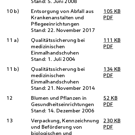
Stand: 5. Juni 2008
10 b)
Entsorgung von Abfall aus
105
KB
Krankenanstalten und
PDF
Pflegeeinrichtungen
Stand: 22. November 2017
11 a)
Qualitätssicherung bei
111
KB
medizinischen
PDF
Einmalhandschuhen
Stand: 1. Juli 2004
11 b)
Qualitätssicherung bei
134
KB
medizinischen
PDF
Einmalhandschuhen
Stand: 21. November 2014
12
Blumen und Pflanzen in
52
KB
Gesundheitseinrichtungen
PDF
Stand: 14. Dezember 2006
13
Verpackung, Kennzeichnung
230
KB
und Beförderung von
PDF
biologischen und