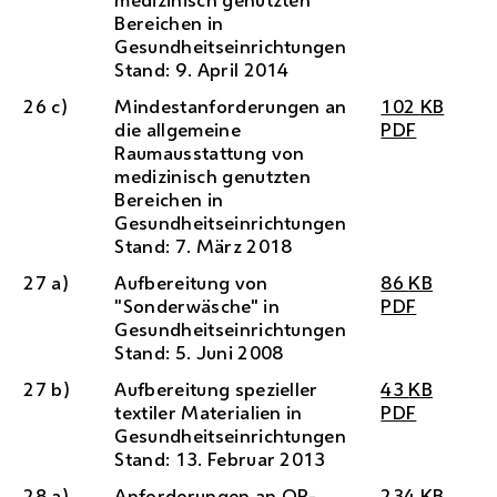
Bereichen in
Gesundheitseinrichtungen
Stand: 9. April 2014
26 c)
Mindestanforderungen an
102
KB
die allgemeine
PDF
Raumausstattung von
medizinisch genutzten
Bereichen in
Gesundheitseinrichtungen
Stand: 7. März 2018
27 a)
Aufbereitung von
86
KB
"Sonderwäsche" in
PDF
Gesundheitseinrichtungen
Stand: 5. Juni 2008
27 b)
Aufbereitung spezieller
43
KB
textiler Materialien in
PDF
Gesundheitseinrichtungen
Stand: 13. Februar 2013
28 a)
Anforderungen an
OP
-
234
KB