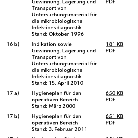
Gewinnung, Lagerung und
PDF
Transport von
Untersuchungsmaterial für
die mikrobiologische
Infektionsdiagnostik
Stand: Oktober 1996
16 b)
Indikation sowie
181
KB
Gewinnung, Lagerung und
PDF
Transport von
Untersuchungsmaterial für
die mikrobiologische
Infektionsdiagnostik
Stand: 15. April 2010
17 a)
Hygieneplan für den
650
KB
operativen Bereich
PDF
Stand: März 2000
17 b)
Hygieneplan für den
651
KB
operativen Bereich
PDF
Stand: 3. Februar 2011