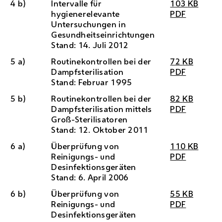
4 b)
Intervalle für
103
KB
hygienerelevante
PDF
Untersuchungen in
Gesundheitseinrichtungen
Stand: 14. Juli 2012
5 a)
Routinekontrollen bei der
72
KB
Dampfsterilisation
PDF
Stand: Februar 1995
5 b)
Routinekontrollen bei der
82
KB
Dampfsterilisation mittels
PDF
Groß-Sterilisatoren
Stand: 12. Oktober 2011
6 a)
Überprüfung von
110
KB
Reinigungs- und
PDF
Desinfektionsgeräten
Stand: 6. April 2006
6 b)
Überprüfung von
55
KB
Reinigungs- und
PDF
Desinfektionsgeräten