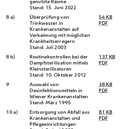
genutzte Räume
Stand: 15. Juni 2022
8 a)
Überprüfung von
54
KB
Trinkwasser in
PDF
Krankenanstalten auf
Verkeimung mit möglichen
Krankheitserregern
Stand: Juli 2003
8 b)
Routinekontrollen bei der
137
KB
Dampfsterilisation mittels
PDF
Kleinsterilisatoren
Stand: 10. Oktober 2012
9
Auswahl von
38
KB
Desinfektionsmitteln in
PDF
Wiener Krankenanstalten
Stand: März 1995
10 a)
Entsorgung von Abfall aus
81
KB
Krankenanstalten und
PDF
Pflegeeinrichtungen