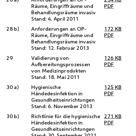
Räume, Eingriffräume und
PDF
Behandlungsräume invasiv
Stand: 4. April 2011
28 b)
Anforderungen an
OP
-
172
KB
Räume, Eingriffräume und
PDF
Behandlungsräume invasiv
Stand: 12. Februar 2013
29
Validierung von
126
KB
Aufbereitungsprozessen
PDF
von Medizinprodukten
Stand: 18. Mai 2011
30 a)
Hygienische
125
KB
Händedesinfektion in
PDF
Gesundheitseinrichtungen
Stand: 6. November 2013
30 b)
Richtlinie für die hygienische
271
KB
Händedesinfektion in
PDF
Gesundheitseinrichtungen
Stand: 30. September 2021