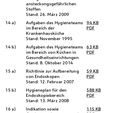
ansteckungsgefährlichen
Stoffen
Stand: 26. März 2009
14 a)
Aufgaben des Hygieneteams
94
KB
im Bereich der
PDF
Krankenhausküche
Stand: November 1995
14 b)
Aufgaben des Hygieneteams
63
KB
im Bereich von Küchen in
PDF
Gesundheitseinrichtungen
Stand: 8. Oktober 2014
15 a)
Richtlinie zur Aufbereitung
59
KB
von Endoskopen
PDF
Stand: 12. Februar 2007
15 b)
Hygieneplan für den
588
KB
Endoskopiebereich
PDF
Stand: 13. März 2008
16 a)
Indikation sowie
115
KB