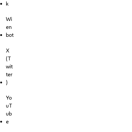
k
Wi
en
bot
X
(T
wit
ter
)
Yo
uT
ub
e