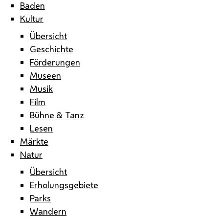
Baden
Kultur
Übersicht
Geschichte
Förderungen
Museen
Musik
Film
Bühne & Tanz
Lesen
Märkte
Natur
Übersicht
Erholungsgebiete
Parks
Wandern