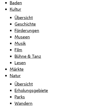
Baden
Kultur
Übersicht
Geschichte
Förderungen
Museen
Musik
Film
Bühne & Tanz
Lesen
Märkte
Natur
Übersicht
Erholungsgebiete
Parks
Wandern