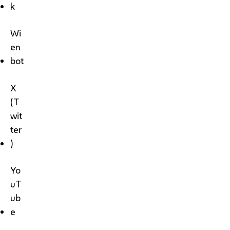
k
Wi
en
bot
X
(T
wit
ter
)
Yo
uT
ub
e