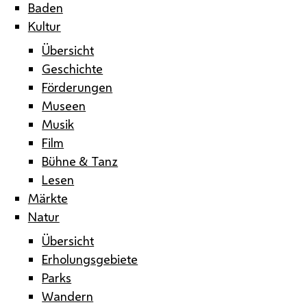
Baden
Kultur
Übersicht
Geschichte
Förderungen
Museen
Musik
Film
Bühne & Tanz
Lesen
Märkte
Natur
Übersicht
Erholungsgebiete
Parks
Wandern