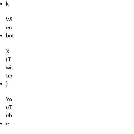
k
Wi
en
bot
X
(T
wit
ter
)
Yo
uT
ub
e