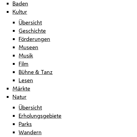
Baden
Kultur
Übersicht
Geschichte
Förderungen
Museen
Musik
Film
Bühne & Tanz
Lesen
Märkte
Natur
Übersicht
Erholungsgebiete
Parks
Wandern