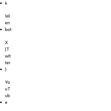
k
Wi
en
bot
X
(T
wit
ter
)
Yo
uT
ub
e