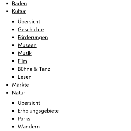
Baden
Kultur
Übersicht
Geschichte
Förderungen
Museen
Musik
Film
Bühne & Tanz
Lesen
Märkte
Natur
Übersicht
Erholungsgebiete
Parks
Wandern