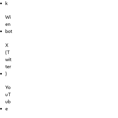
k
Wi
en
bot
X
(T
wit
ter
)
Yo
uT
ub
e