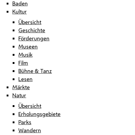
Baden
Kultur
Übersicht
Geschichte
Förderungen
Museen
Musik
Film
Bühne & Tanz
Lesen
Märkte
Natur
Übersicht
Erholungsgebiete
Parks
Wandern