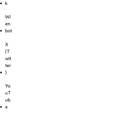
k
Wi
en
bot
X
(T
wit
ter
)
Yo
uT
ub
e