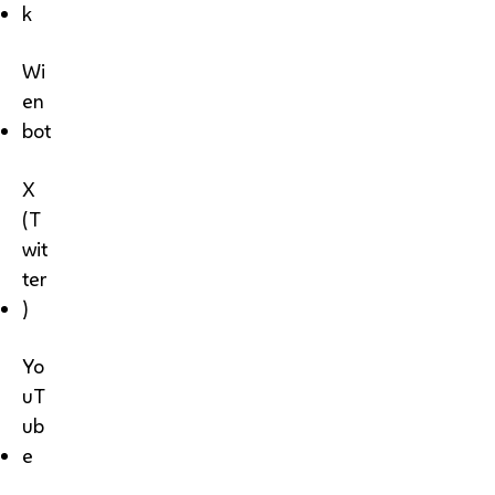
k
Wi
en
bot
X
(T
wit
ter
)
Yo
uT
ub
e