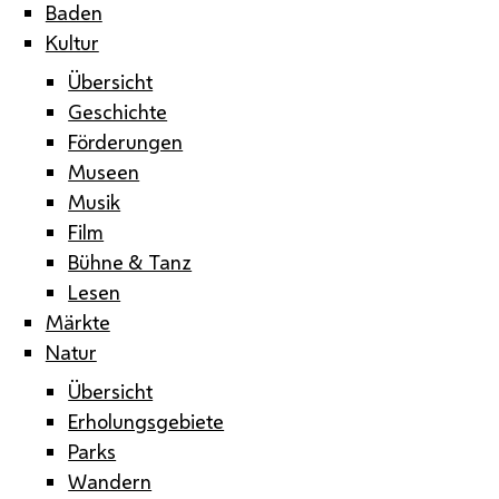
Baden
Kultur
Übersicht
Geschichte
Förderungen
Museen
Musik
Film
Bühne & Tanz
Lesen
Märkte
Natur
Übersicht
Erholungsgebiete
Parks
Wandern