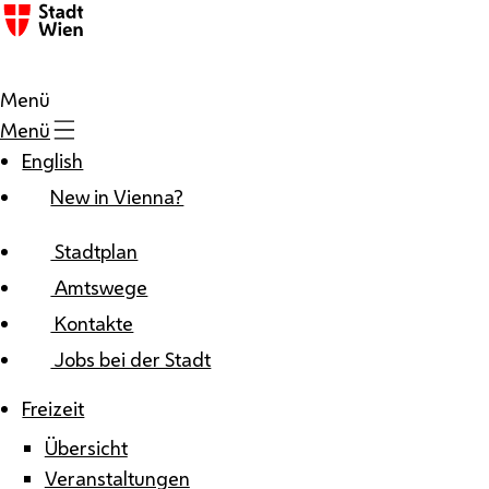
Zum Inhalt
Menü
Menü
English
New in Vienna?
Stadtplan
Amtswege
Kontakte
Jobs bei der Stadt
Freizeit
Übersicht
Veranstaltungen