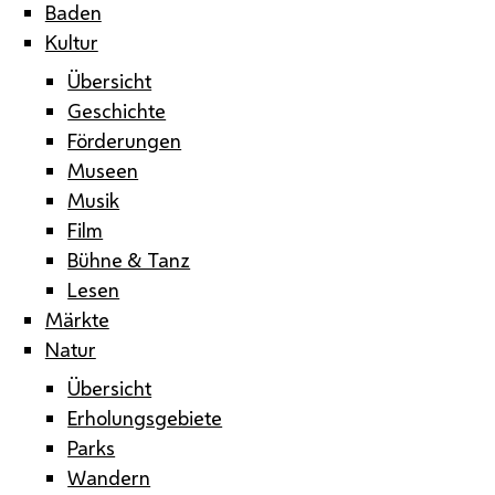
Baden
Kultur
Übersicht
Geschichte
Förderungen
Museen
Musik
Film
Bühne & Tanz
Lesen
Märkte
Natur
Übersicht
Erholungsgebiete
Parks
Wandern