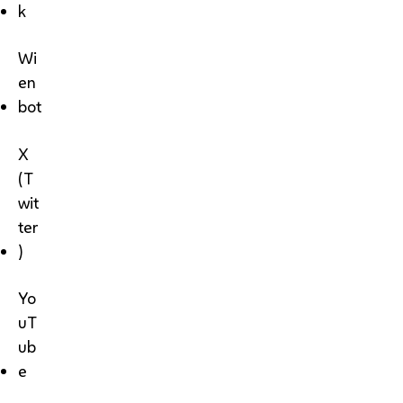
k
Wi
en
bot
X
(T
wit
ter
)
Yo
uT
ub
e