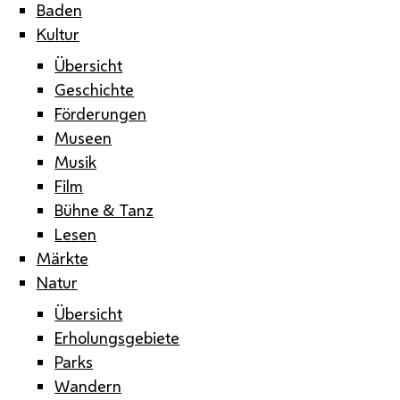
Baden
Kultur
Übersicht
Geschichte
Förderungen
Museen
Musik
Film
Bühne & Tanz
Lesen
Märkte
Natur
Übersicht
Erholungsgebiete
Parks
Wandern