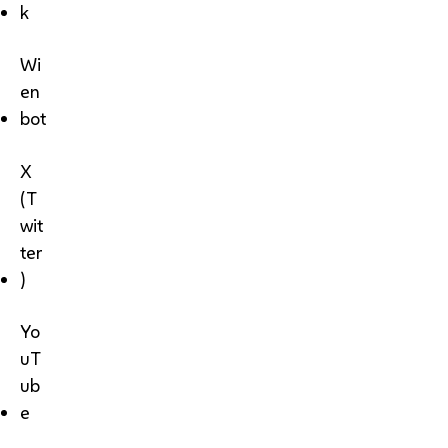
k
Wi
en
bot
X
(T
wit
ter
)
Yo
uT
ub
e