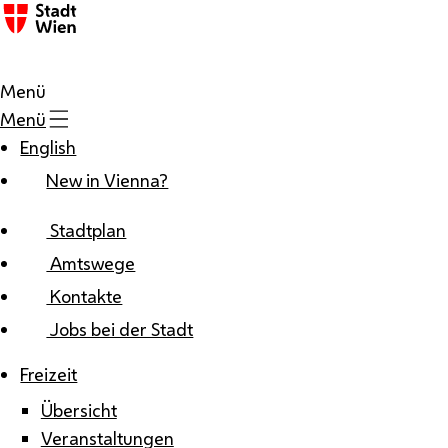
Zum Inhalt
Menü
Menü
English
New in Vienna?
Stadtplan
Amtswege
Kontakte
Jobs bei der Stadt
Freizeit
Übersicht
Veranstaltungen