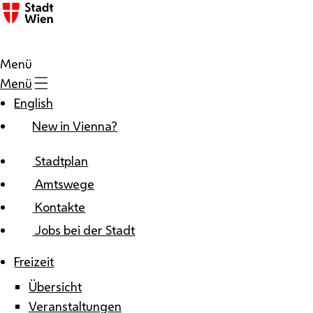
Zum Inhalt
Menü
Menü
English
New in Vienna?
Stadtplan
Amtswege
Kontakte
Jobs bei der Stadt
Freizeit
Übersicht
Veranstaltungen