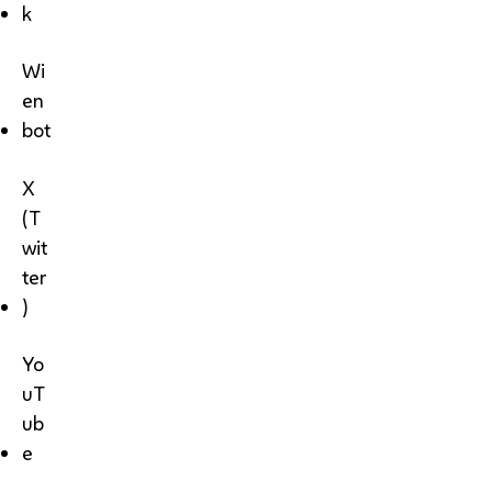
k
Wi
en
bot
X
(T
wit
ter
)
Yo
uT
ub
e