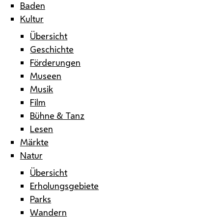
Baden
Kultur
Übersicht
Geschichte
Förderungen
Museen
Musik
Film
Bühne & Tanz
Lesen
Märkte
Natur
Übersicht
Erholungsgebiete
Parks
Wandern