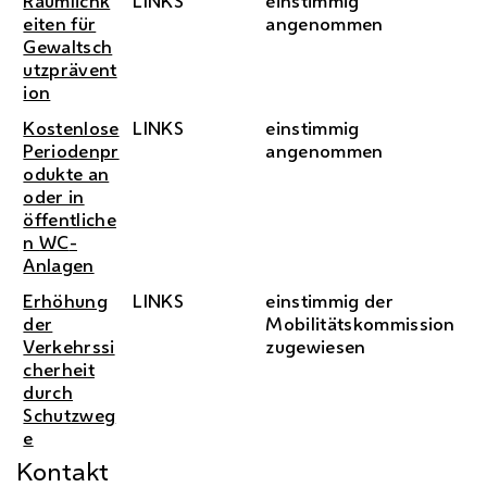
Räumlichk
LINKS
einstimmig
eiten für
angenommen
Gewaltsch
utzprävent
ion
Kostenlose
LINKS
einstimmig
Periodenpr
angenommen
odukte an
oder in
öffentliche
n
WC
-
Anlagen
Erhöhung
LINKS
einstimmig der
der
Mobilitätskommission
Verkehrssi
zugewiesen
cherheit
durch
Schutzweg
e
Kontakt