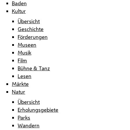
Baden
Kultur
Übersicht
Geschichte
Förderungen
Museen
Musik
Film
Bühne & Tanz
Lesen
Märkte
Natur
Übersicht
Erholungsgebiete
Parks
Wandern