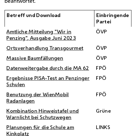
beantwortet.
Betreff und Download
Einbringende
Partei
Amtliche Mitteilung "Wir in
ÖVP
Penzing", Ausgabe Juni 2023
Ortsverhandlung Transgourmet
ÖVP
Massive Baumfällungen
ÖVP
Datenweitergabe durch die
MA
62
FPÖ
Ergebnisse
PISA
-Test an Penzinger
FPÖ
Schulen
Benutzung der WienMobil
FPÖ
Radanlagen
Kombination Hinweistafel und
Grüne
Warnlicht bei Schutzwegen
Planungen für die Schule am
LINKS
Kinkplatz