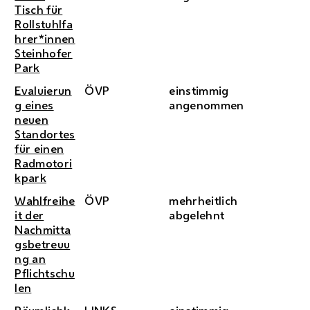
Tisch für
Rollstuhlfa
hrer*innen
Steinhofer
Park
Evaluierun
ÖVP
einstimmig
g eines
angenommen
neuen
Standortes
für einen
Radmotori
kpark
Wahlfreihe
ÖVP
mehrheitlich
it der
abgelehnt
Nachmitta
gsbetreuu
ng an
Pflichtschu
len