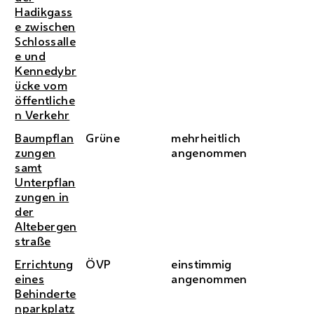
Hadikgass
e zwischen
Schlossalle
e und
Kennedybr
ücke vom
öffentliche
n Verkehr
Baumpflan
Grüne
mehrheitlich
zungen
angenommen
samt
Unterpflan
zungen in
der
Altebergen
straße
Errichtung
ÖVP
einstimmig
eines
angenommen
Behinderte
nparkplatz