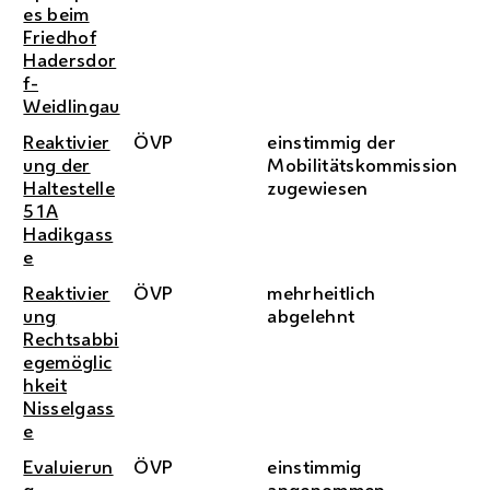
es beim
Friedhof
Hadersdor
f-
Weidlingau
Reaktivier
ÖVP
einstimmig der
ung der
Mobilitätskommission
Haltestelle
zugewiesen
51A
Hadikgass
e
Reaktivier
ÖVP
mehrheitlich
ung
abgelehnt
Rechtsabbi
egemöglic
hkeit
Nisselgass
e
Evaluierun
ÖVP
einstimmig
g
angenommen