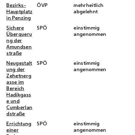
Bezirks-
ÖVP
mehrheitlich
Hauptplatz
abgelehnt
in Penzing
Sichere
SPÖ
einstimmig
Überqueru
angenommen
ng der
Amundsen
straße
Neugestalt
SPÖ
einstimmig
ung der
angenommen
Zehetnerg
asse im
Bereich
Hadikgass
e und
Cumberlan
dstraße
Errichtung
SPÖ
einstimmig
einer
angenommen