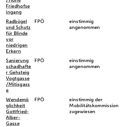
Friedhofse
ingang
Radbügel
FPÖ
einstimmig
und Schutz
angenommen
für Blinde
vor
niedrigen
Erkern
Sanierung
FPÖ
einstimmig
schadhafte
angenommen
r Gehsteig
Vogtgasse
/Mitisgass
e
Wendemö
FPÖ
einstimmig der
glichkeit
Mobilitätskommission
Gottfried-
zugewiesen
Alber-
Gasse