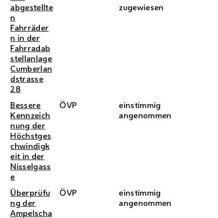
abgestellte
zugewiesen
n
Fahrräder
n in der
Fahrradab
stellanlage
Cumberlan
dstrasse
28
Bessere
ÖVP
einstimmig
Kennzeich
angenommen
nung der
Höchstges
chwindigk
eit in der
Nisselgass
e
Überprüfu
ÖVP
einstimmig
ng der
angenommen
Ampelscha