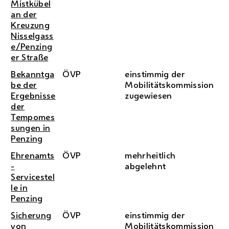
Mistkübel
an der
Kreuzung
Nisselgass
e/Penzing
er Straße
Bekanntga
ÖVP
einstimmig der
be der
Mobilitätskommission
Ergebnisse
zugewiesen
der
Tempomes
sungen in
Penzing
Ehrenamts
ÖVP
mehrheitlich
-
abgelehnt
Servicestel
le in
Penzing
Sicherung
ÖVP
einstimmig der
von
Mobilitätskommission