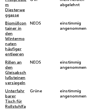
m
abgelehnt
Diesterwe
ggasse
Biomüllcon
NEOS
einstimmig
tainer in
angenommen
den
Wintermo
naten
häufiger
entleeren
Rillen an
NEOS
einstimmig
den
angenommen
Gleisabsch
lußsteinen
versiegeln
Unterfahr
Grüne
einstimmig
barer
angenommen
Tisch für
Rollstuhlfa