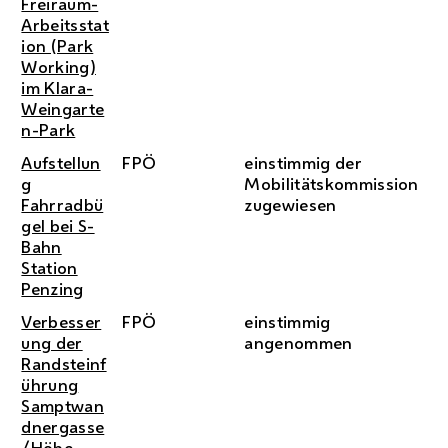
Freiraum-
Arbeitsstat
ion (Park
Working)
im Klara-
Weingarte
n-Park
Aufstellun
FPÖ
einstimmig der
g
Mobilitätskommission
Fahrradbü
zugewiesen
gel bei S-
Bahn
Station
Penzing
Verbesser
FPÖ
einstimmig
ung der
angenommen
Randsteinf
ührung
Samptwan
dnergasse
/Höhe