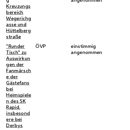
Kreuzungs
bereich
Wegerichg
asse und
Hüttelberg
straße
"Runder
ÖVP
einstimmig
Tisch" zu
angenommen
Auswirkun
gen der
Fanmärsch
e der
Gästefans
bei
Heimspiele
n des
SK
Rapid,
insbesond
ere bei
Derbys