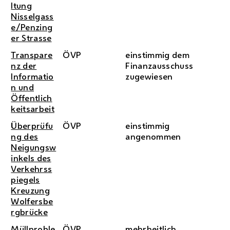
ltung
Nisselgass
e/Penzing
er Strasse
Transpare
ÖVP
einstimmig dem
nz der
Finanzausschuss
Informatio
zugewiesen
n und
Öffentlich
keitsarbeit
Überprüfu
ÖVP
einstimmig
ng des
angenommen
Neigungsw
inkels des
Verkehrss
piegels
Kreuzung
Wolfersbe
rgbrücke
Müllproble
ÖVP
mehrheitlich