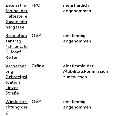
Zebrastrei
FPÖ
mehrheitlich
fen bei der
angenommen
Haltestelle
Gusenleith
nergasse
Resolution
ÖVP
einstimmig
santrag
angenommen
"Ehrentafe
l" Josef
Reiter
Verbesser
Grüne
einstimmig der
ung
Mobilitätskommission
Gehsteigsi
zugewiesen
tuation
Linzer
Straße
Wiedererri
ÖVP
einstimmig
chtung der
angenommen
2