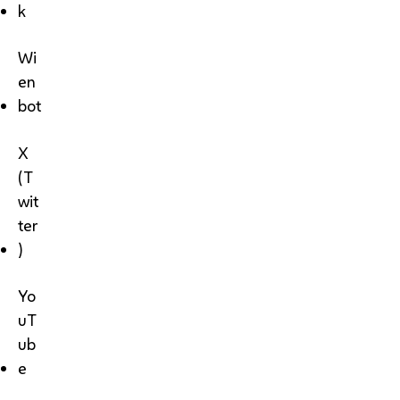
k
Wi
en
bot
X
(T
wit
ter
)
Yo
uT
ub
e