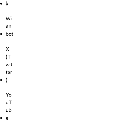
k
Wi
en
bot
X
(T
wit
ter
)
Yo
uT
ub
e