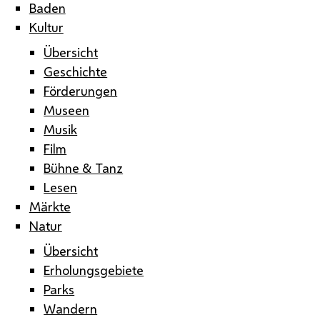
Baden
Kultur
Übersicht
Geschichte
Förderungen
Museen
Musik
Film
Bühne & Tanz
Lesen
Märkte
Natur
Übersicht
Erholungsgebiete
Parks
Wandern