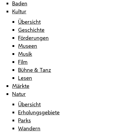
Baden
Kultur
Übersicht
Geschichte
Förderungen
Museen
Musik
Film
Bühne & Tanz
Lesen
Märkte
Natur
Übersicht
Erholungsgebiete
Parks
Wandern