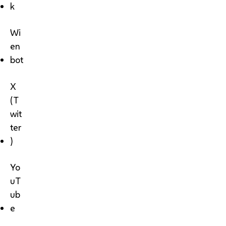
k
Wi
en
bot
X
(T
wit
ter
)
Yo
uT
ub
e