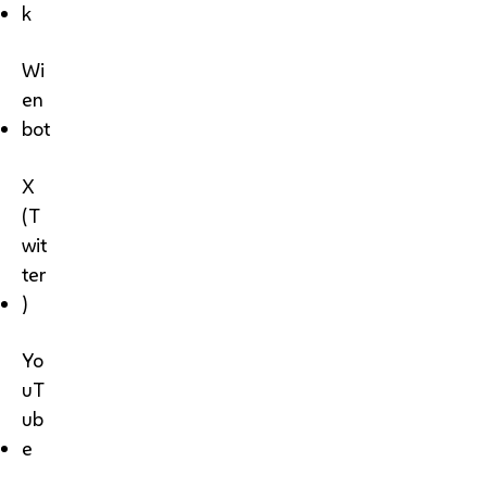
k
Wi
en
bot
X
(T
wit
ter
)
Yo
uT
ub
e