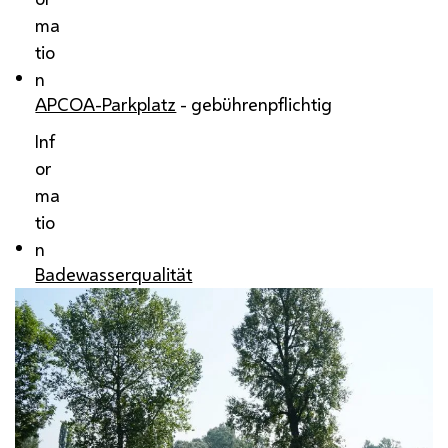
ma
tio
n
APCOA-Parkplatz
- gebührenpflichtig
Inf
or
ma
tio
n
Badewasserqualität