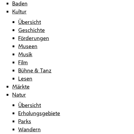
Baden
Kultur
Übersicht
Geschichte
Förderungen
Museen
Musik
Film
Bühne & Tanz
Lesen
Märkte
Natur
Übersicht
Erholungsgebiete
Parks
Wandern