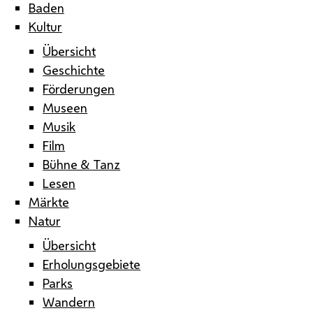
Baden
Kultur
Übersicht
Geschichte
Förderungen
Museen
Musik
Film
Bühne & Tanz
Lesen
Märkte
Natur
Übersicht
Erholungsgebiete
Parks
Wandern