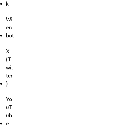
k
Wi
en
bot
X
(T
wit
ter
)
Yo
uT
ub
e