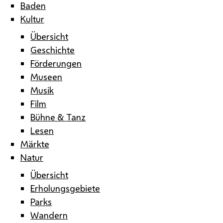
Baden
Kultur
Übersicht
Geschichte
Förderungen
Museen
Musik
Film
Bühne & Tanz
Lesen
Märkte
Natur
Übersicht
Erholungsgebiete
Parks
Wandern