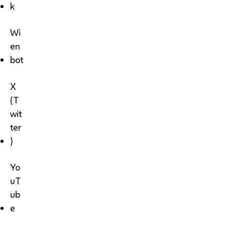
k
Wi
en
bot
X
(T
wit
ter
)
Yo
uT
ub
e