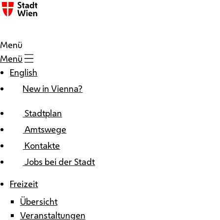
Zum Inhalt
Menü
Menü
English
New in Vienna?
Stadtplan
Amtswege
Kontakte
Jobs bei der Stadt
Freizeit
Übersicht
Veranstaltungen