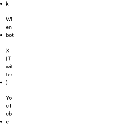
k
Wi
en
bot
X
(T
wit
ter
)
Yo
uT
ub
e