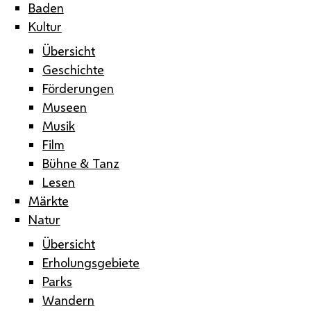
Baden
Kultur
Übersicht
Geschichte
Förderungen
Museen
Musik
Film
Bühne & Tanz
Lesen
Märkte
Natur
Übersicht
Erholungsgebiete
Parks
Wandern