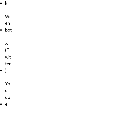
k
Wi
en
bot
X
(T
wit
ter
)
Yo
uT
ub
e