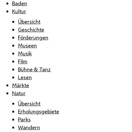
Baden
Kultur
Übersicht
Geschichte
Förderungen
Museen
Musik
Film
Bühne & Tanz
Lesen
Märkte
Natur
Übersicht
Erholungsgebiete
Parks
Wandern