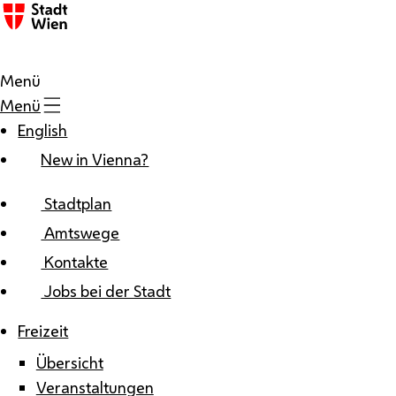
Zum Inhalt
Menü
Menü
English
New in Vienna?
Stadtplan
Amtswege
Kontakte
Jobs bei der Stadt
Freizeit
Übersicht
Veranstaltungen