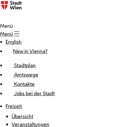
Zum Inhalt
Menü
Menü
English
New in Vienna?
Stadtplan
Amtswege
Kontakte
Jobs bei der Stadt
Freizeit
Übersicht
Veranstaltungen