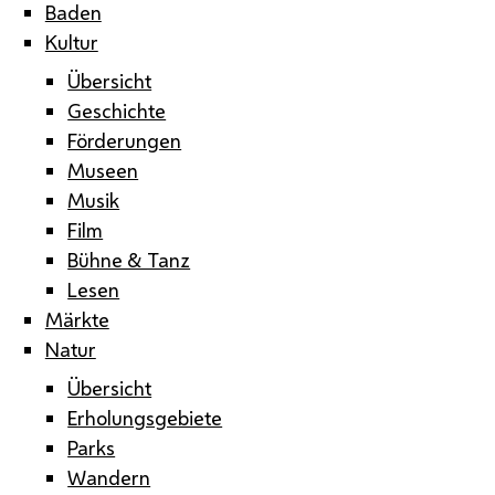
Baden
Kultur
Übersicht
Geschichte
Förderungen
Museen
Musik
Film
Bühne & Tanz
Lesen
Märkte
Natur
Übersicht
Erholungsgebiete
Parks
Wandern