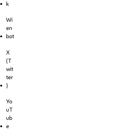
k
Wi
en
bot
X
(T
wit
ter
)
Yo
uT
ub
e