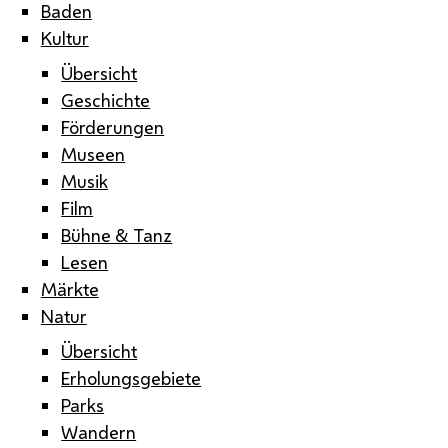
Baden
Kultur
Übersicht
Geschichte
Förderungen
Museen
Musik
Film
Bühne & Tanz
Lesen
Märkte
Natur
Übersicht
Erholungsgebiete
Parks
Wandern