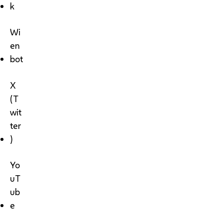
k
Wi
en
bot
X
(T
wit
ter
)
Yo
uT
ub
e