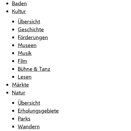
Baden
Kultur
Übersicht
Geschichte
Förderungen
Museen
Musik
Film
Bühne & Tanz
Lesen
Märkte
Natur
Übersicht
Erholungsgebiete
Parks
Wandern