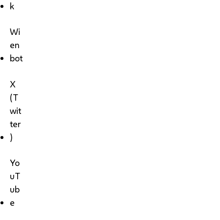
k
Wi
en
bot
X
(T
wit
ter
)
Yo
uT
ub
e