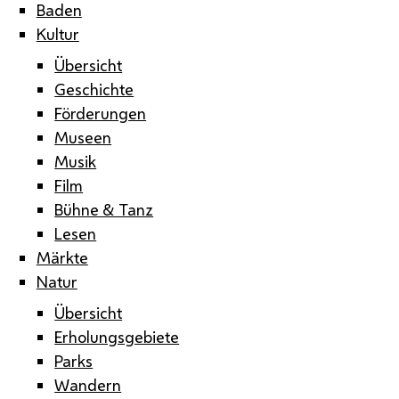
Baden
Kultur
Übersicht
Geschichte
Förderungen
Museen
Musik
Film
Bühne & Tanz
Lesen
Märkte
Natur
Übersicht
Erholungsgebiete
Parks
Wandern