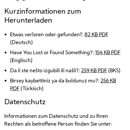
Kurzinformationen zum
Herunterladen
Etwas verloren oder gefunden?:
82
KB
PDF
(Deutsch)
Have You Lost or Found Something?
:
154
KB
PDF
(Englisch)
Da li ste nešto izgubili ili našli?
:
259
KB
PDF
(BKS
)
Birsey kaybettiniz ya da buldunuz mu?
:
256
KB
PDF
(Türkisch)
Datenschutz
Informationen zum Datenschutz und zu Ihren
Rechten als betroffene Person finden Sie unter: