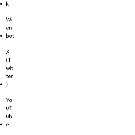
k
Wi
en
bot
X
(T
wit
ter
)
Yo
uT
ub
e