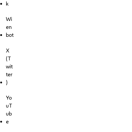
k
Wi
en
bot
X
(T
wit
ter
)
Yo
uT
ub
e