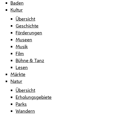
Baden
Kultur
Übersicht
Geschichte
Förderungen
Museen
Musik
Film
Bühne & Tanz
Lesen
Märkte
Natur
Übersicht
Erholungsgebiete
Parks
Wandern