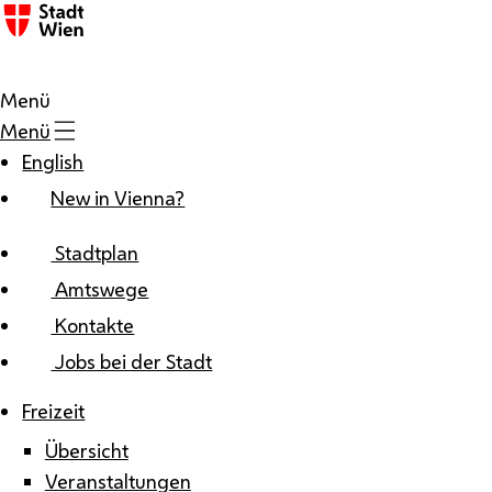
Zum Inhalt
Menü
Menü
English
New in Vienna?
Stadtplan
Amtswege
Kontakte
Jobs bei der Stadt
Freizeit
Übersicht
Veranstaltungen