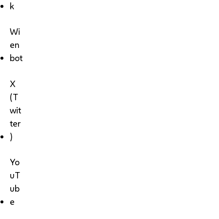
k
Wi
en
bot
X
(T
wit
ter
)
Yo
uT
ub
e