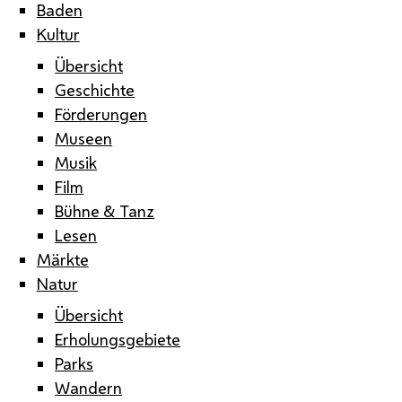
Baden
Kultur
Übersicht
Geschichte
Förderungen
Museen
Musik
Film
Bühne & Tanz
Lesen
Märkte
Natur
Übersicht
Erholungsgebiete
Parks
Wandern