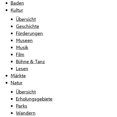
Baden
Kultur
Übersicht
Geschichte
Förderungen
Museen
Musik
Film
Bühne & Tanz
Lesen
Märkte
Natur
Übersicht
Erholungsgebiete
Parks
Wandern