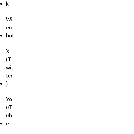
k
Wi
en
bot
X
(T
wit
ter
)
Yo
uT
ub
e