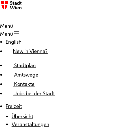
Zum Inhalt
Menü
Menü
English
New in Vienna?
Stadtplan
Amtswege
Kontakte
Jobs bei der Stadt
Freizeit
Übersicht
Veranstaltungen